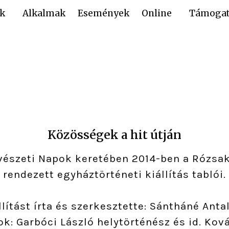
k
Alkalmak
Események
Online
Támogat
Közösségek a hit útján
észeti Napok keretében 2014-ben a Rózsa
rendezett egyháztörténeti kiállítás tablói.
llítást írta és szerkesztette: Sántháné Anta
k: Garbóci László helytörténész és id. Kov