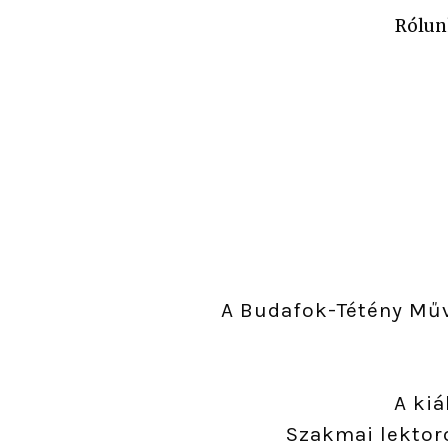
Rólun
A Budafok-Tétény Műv
A kiá
Szakmai lektoro