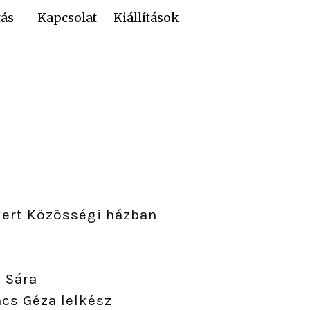
ás
Kapcsolat
Kiállítások
kert Közösségi házban
l Sára
ács Géza lelkész